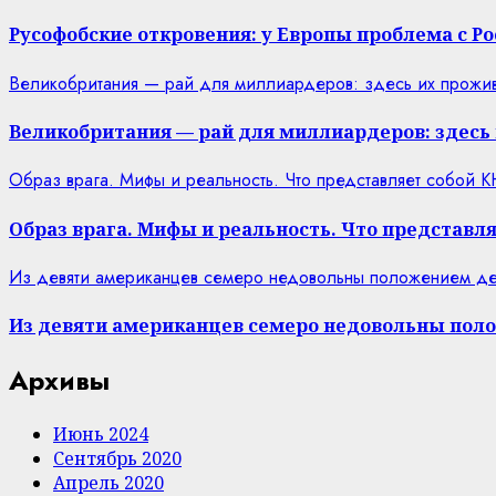
Русофобские откровения: у Европы проблема с Ро
Великобритания — рай для миллиардеров: здесь их прожив
Великобритания — рай для миллиардеров: здесь 
Образ врага. Мифы и реальность. Что представляет собой 
Образ врага. Мифы и реальность. Что представля
Из девяти американцев семеро недовольны положением дел
Из девяти американцев семеро недовольны поло
Архивы
Июнь 2024
Сентябрь 2020
Апрель 2020