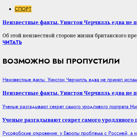
СПОРТ
Неизвестные факты. Уинстон Черчилль едва не п
Об этой неизвестной стороне жизни британского пре
ЧИТАТЬ
ВОЗМОЖНО ВЫ ПРОПУСТИЛИ
Неизвестные факты. Уинстон Черчилль едва не принял ислам
Неизвестные факты. Уинстон Черчилль едва не п
Ученые разгадывают секрет самого уродливого портрета М
Ученые разгадывают секрет самого уродливого 
Русофобские откровения: у Европы проблема с Россией, а н